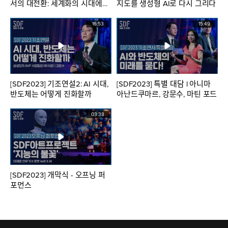
서의 대전환: 세계화의 시대에서
지도를 생성형 AI로 다시 그리다
경제안보의 시대로
16:53
15:49
[SDF2023] 기조연설2: AI 시대,
[SDF2023] 특별 대담 l 아니마
반도체는 어떻게 진화할까
아난드쿠마르, 강문수, 마틴 포드
03:38
[SDF2023] 개막식 - 오프닝 퍼
포먼스