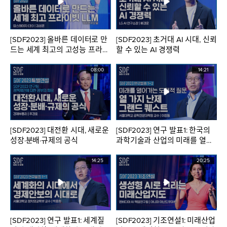
[SDF2023] 올바른 데이터로 만
[SDF2023] 초거대 AI 시대, 신뢰
드는 세계 최고의 고성능 프라이
할 수 있는 AI 경쟁력
빗 LLM
08:00
14:21
[SDF2023] 대전환 시대, 새로운
[SDF2023] 연구 발표1: 한국의
성장·분배·규제의 공식
과학기술과 산업의 미래를 열어
가는 도전적 질문
14:25
20:25
[SDF2023] 연구 발표1: 세계질
[SDF2023] 기조연설1: 미래산업